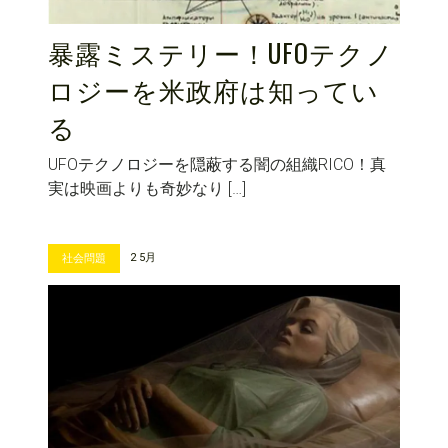
暴露ミステリー！UFOテクノ
ロジーを米政府は知ってい
る
UFOテクノロジーを隠蔽する闇の組織RICO！真
実は映画よりも奇妙なり […]
2 5月
社会問題