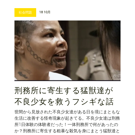
18 10月
社会問題
刑務所に寄生する猛獣達が
不良少女を救うフシギな話
世間から見放された不良少女達がある日を境にまともな
生活に改善する怪奇現象が起きてる。不良少女達は刑務
所1日体験の体験者だった！一体刑務所で何があったの
か？刑務所に寄生する粗暴な殺気を身にまとう猛獣達と