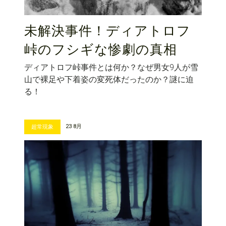
未解決事件！ディアトロフ
峠のフシギな惨劇の真相
ディアトロフ峠事件とは何か？なぜ男女9人が雪
山で裸足や下着姿の変死体だったのか？謎に迫
る！
23 8月
超常現象