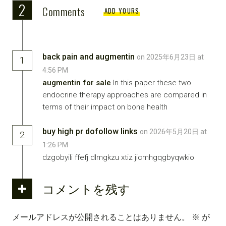
2
Comments
ADD YOURS
back pain and augmentin
on 2025年6月23日 at
1
4:56 PM
augmentin for sale
In this paper these two
endocrine therapy approaches are compared in
terms of their impact on bone health
buy high pr dofollow links
on 2026年5月20日 at
2
1:26 PM
dzgobyili ffefj dlmgkzu xtiz jicmhgqgbyqwkio
コメントを残す
メールアドレスが公開されることはありません。
※
が