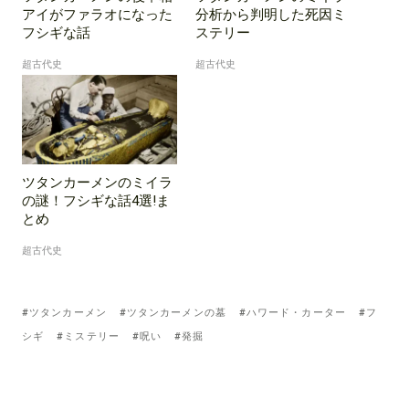
アイがファラオになった
分析から判明した死因ミ
フシギな話
ステリー
超古代史
超古代史
ツタンカーメンのミイラ
の謎！フシギな話4選!ま
とめ
超古代史
Tagged
ツタンカーメン
ツタンカーメンの墓
ハワード・カーター
フ
with:
シギ
ミステリー
呪い
発掘