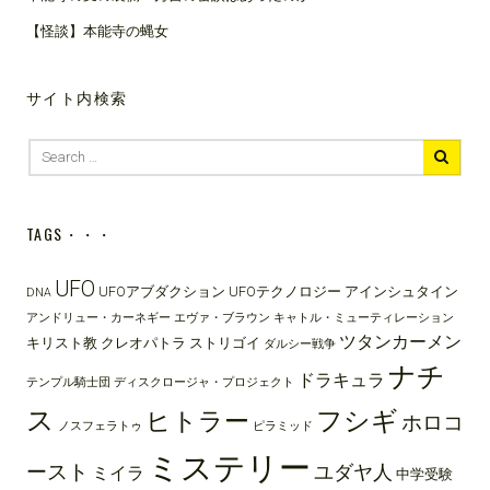
【怪談】本能寺の蝿女
サイト内検索
Search
for:
TAGS・・・
UFO
UFOアブダクション
UFOテクノロジー
アインシュタイン
DNA
アンドリュー・カーネギー
エヴァ・ブラウン
キャトル・ミューティレーション
ツタンカーメン
キリスト教
クレオパトラ
ストリゴイ
ダルシー戦争
ナチ
ドラキュラ
テンプル騎士団
ディスクロージャ・プロジェクト
ス
フシギ
ヒトラー
ホロコ
ノスフェラトゥ
ピラミッド
ミステリー
ースト
ユダヤ人
ミイラ
中学受験