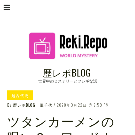
Menu
Skip
to
content
歴レポBLOG
世界中のミステリーとフシギな話
超古代史
By
歴レポBLOG 風千代
2020年3月22日
7:59 PM
ツタンカーメンの