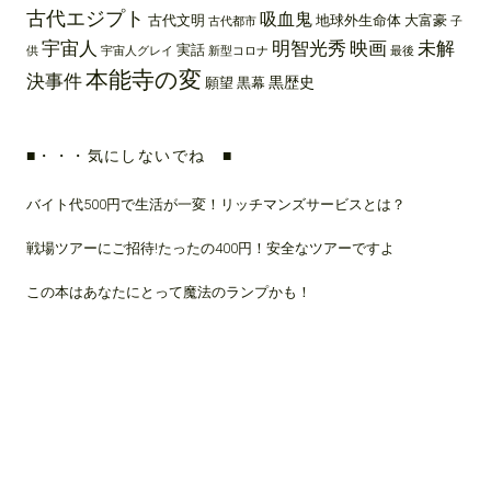
古代エジプト
吸血鬼
古代文明
地球外生命体
大富豪
古代都市
子
宇宙人
明智光秀
映画
未解
実話
供
宇宙人グレイ
新型コロナ
最後
本能寺の変
決事件
黒歴史
願望
黒幕
■・・・気にしないでね ■
バイト代500円で生活が一変！リッチマンズサービスとは？
戦場ツアーにご招待!たったの400円！安全なツアーですよ
この本はあなたにとって魔法のランプかも！
Proudly powered by WordPress
|
Theme: Patch Lite by
Pixelgrade
.