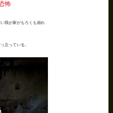
恐怖
深い我が家がもろくも崩れ
突っ立っている。