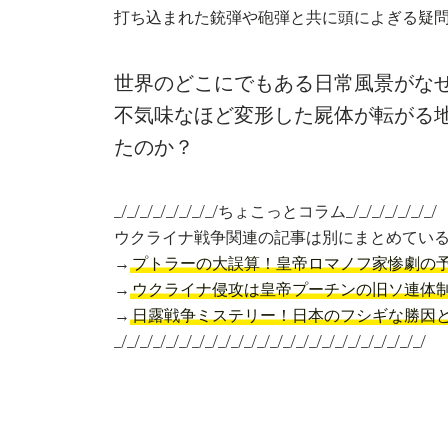
打ち込まれた銃弾や砲弾と共に頭によぎる疑
世界のどこにでもある日常風景がな
不気味なほど変形した屍体が転がる
たのか？
_/_/_/_/_/_/_/_/ちょこっとコラム_/_/_/_/_/_/_/
ウクライナ戦争関連の記事は別にまとめてい
→
プトラーの大誤算！皇帝ロマノフ家惨劇の
→
ウクライナ侵攻は皇帝プーチンの旧ソ連体
→
日露戦争ミステリー！日本のフシギな勝因
_/_/_/_/_/_/_/_/_/_/_/_/_/_/_/_/_/_/_/_/_/_/_/_/