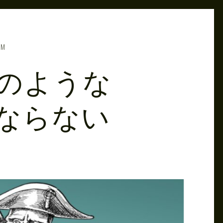
PM
のような
ならない