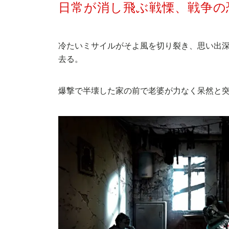
日常が消し飛ぶ戦慄、戦争の
冷たいミサイルがそよ風を切り裂き、思い出
去る。
爆撃で半壊した家の前で老婆が力なく呆然と