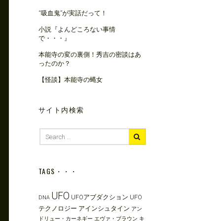
“吸血鬼”が実話だって！
小説『よんどころない事情
で・・・』
本能寺の変の裏側！秀吉の密談はあ
ったのか？
【怪談】本能寺の蝿女
サイト内検索
Search
for:
TAGS・・・
UFO
UFOアブダクション
UFO
DNA
テクノロジー
アインシュタイン
アン
ドリュー・カーネギー
エヴァ・ブラウン
キ