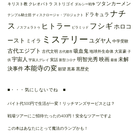
ツタンカーメン
キリスト教
クレオパトラ
ストリゴイ
ダルシー戦争
ナチ
ドラキュラ
テンプル騎士団
ディスクロージャ・プロジェクト
ス
フシギ
ヒトラー
ホロコ
ノスフェラトゥ
ピラミッド
ミステリー
ースト
ユダヤ人
ミイラ
中学受験
古代エジプト
吸血鬼
古代文明
地球外生命体
大富豪
古代都市
子
宇宙人
明智光秀
映画
未解
実話
供
宇宙人グレイ
新型コロナ
最後
本能寺の変
決事件
黒歴史
願望
黒幕
■・・・気にしないでね ■
バイト代500円で生活が一変！リッチマンズサービスとは？
戦場ツアーにご招待!たったの400円！安全なツアーですよ
この本はあなたにとって魔法のランプかも！