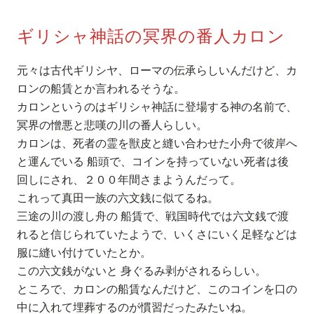
ギリシャ神話の冥界の番人カロン
元々は古代ギリシヤ、ローマの伝承らしいんだけど、カ
ロンの船賃とか言われるそうな。
カロンというのはギリシャ神話に登場する神の名前で、
冥界の憎悪と悲嘆の川の番人らしい。
カロンは、死者の霊を獣皮と縫い合わせた小舟で彼岸へ
と運んでいる 船頭で、コインを持っていない死者は後
回しにされ、２００年間さまようんだって。
これって真田一族の六文銭に似てるね。
三途の川の渡し舟の 船賃で、戦国時代では六文銭で渡
れると信じられていたようで、いくさにいく足軽などは
服に縫い付けていたとか。
この六文銭がないと 身ぐるみ剥がされるらしい。
ところで、カロンの船賃なんだけど、このコインを口の
中に入れて埋葬するのが慣習だったみたいね。