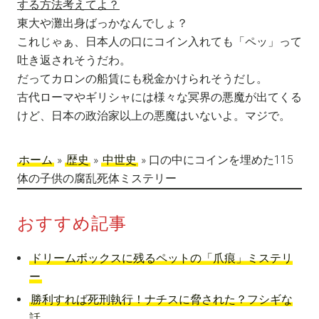
する方法考えてよ？
東大や灘出身ばっかなんでしょ？
これじゃぁ、日本人の口にコイン入れても「ペッ」って
吐き返されそうだわ。
だってカロンの船賃にも税金かけられそうだし。
古代ローマやギリシャには様々な冥界の悪魔が出てくる
けど、日本の政治家以上の悪魔はいないよ。マジで。
ホーム
»
歴史
»
中世史
»
口の中にコインを埋めた115
体の子供の腐乱死体ミステリー
おすすめ記事
ドリームボックスに残るペットの「爪痕」ミステリ
ー
勝利すれば死刑執行！ナチスに脅された？フシギな
話