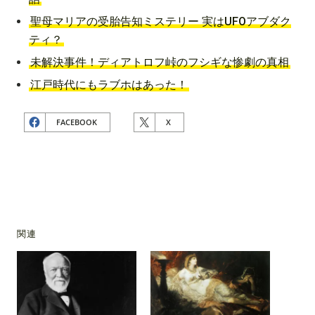
聖母マリアの受胎告知ミステリー 実はUFOアブダク
ティ？
未解決事件！ディアトロフ峠のフシギな惨劇の真相
江戸時代にもラブホはあった！
FACEBOOK
X
関連