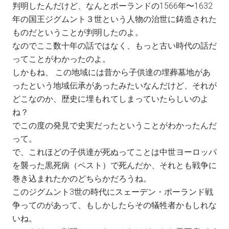
判明したんだけど、なんとポーランドの1566年〜1632
年の国王ジグムント３世という人物の治世に鋳造された
ものだということが判明したのよ。
なのでここ数十年の話ではなく、もっと古い時代の話だ
ってことがわかったのよ。
しかもね、 この地域には昔から子供達の埋葬墓地があ
ったという地域伝承があったみたいなんだけど、それが
どこなのか、歴史に埋もれてしまっていたらしいのよ
ね？
でこの度の発見で史実だったということがわかったんだ
って。
で、これほどの子供達が死ぬってことは中世ヨーロッパ
を襲った黒死病（ペスト）で死んだか、それとも戦争に
巻き込まれたかのどちらかだろうね。
このジグムント3世の時代にスェーデン・ポーランド戦
争ってのがあって、もしかしたらその犠牲者かもしれな
いね。