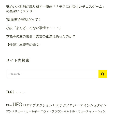
謎めいた対局が織り成す―映画「ナチスに仕掛けたチェスゲーム」
の奥深いミステリー
“吸血鬼”が実話だって！
小説『よんどころない事情で・・・』
本能寺の変の裏側！秀吉の密談はあったのか？
【怪談】本能寺の蝿女
サイト内検索
Search
for:
TAGS・・・
UFO
UFOアブダクション
UFOテクノロジー
アインシュタイン
DNA
アンドリュー・カーネギー
エヴァ・ブラウン
キャトル・ミューティレーション