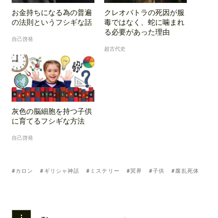
お金持ちになる為の普遍
クレオパトラの死因が服
の法則というフシギな話
毒ではなく、蛇に噛まれ
る必要があった理由
自己啓発
超古代史
灰色の脳細胞を持つ子供
に育てるフシギな方法
自己啓発
Tagged
カロン
ギリシャ神話
ミステリー
冥界
子供
腐乱死体
with: