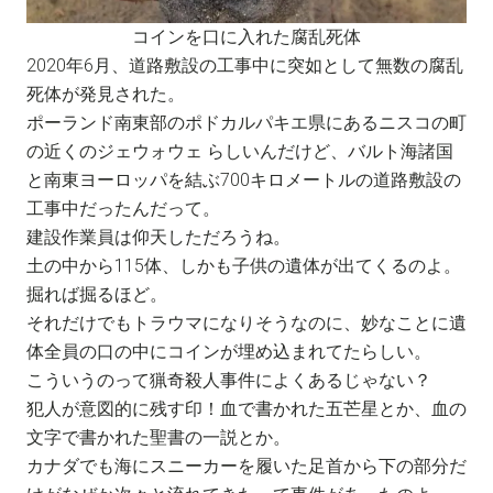
コインを口に入れた腐乱死体
2020年6月、道路敷設の工事中に突如として無数の腐乱
死体が発見された。
ポーランド南東部のポドカルパキエ県にあるニスコの町
の近くのジェウォウェ らしいんだけど、バルト海諸国
と南東ヨーロッパを結ぶ700キロメートルの道路敷設の
工事中だったんだって。
建設作業員は仰天しただろうね。
土の中から115体、しかも子供の遺体が出てくるのよ。
掘れば掘るほど。
それだけでもトラウマになりそうなのに、妙なことに遺
体全員の口の中にコインが埋め込まれてたらしい。
こういうのって猟奇殺人事件によくあるじゃない？
犯人が意図的に残す印！血で書かれた五芒星とか、血の
文字で書かれた聖書の一説とか。
カナダでも海にスニーカーを履いた足首から下の部分だ