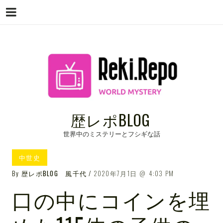
Menu
Skip
to
content
歴レポBLOG
世界中のミステリーとフシギな話
中世史
By
歴レポBLOG 風千代
2020年7月1日
4:03 PM
口の中にコインを埋