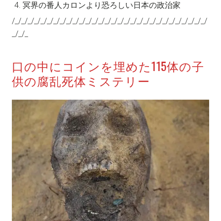
冥界の番人カロンより恐ろしい日本の政治家
/_/_/_/_/_/_/_/_/_/_/_/_/_/_/_/_/_/_/_/_/_/_/_/_/_/_/_/_/_/_/
_/_/_
口の中にコインを埋めた115体の子
供の腐乱死体ミステリー