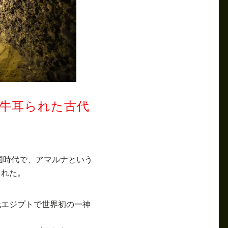
牛耳られた古代
国時代で、アマルナという
された。
代エジプトで世界初の一神