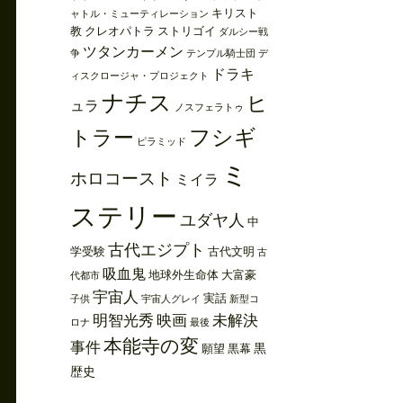
キリスト
ャトル・ミューティレーション
教
クレオパトラ
ストリゴイ
ダルシー戦
ツタンカーメン
争
テンプル騎士団
デ
ドラキ
ィスクロージャ・プロジェクト
ナチス
ヒ
ュラ
ノスフェラトゥ
フシギ
トラー
ピラミッド
ミ
ホロコースト
ミイラ
ステリー
ユダヤ人
中
古代エジプト
学受験
古代文明
古
吸血鬼
地球外生命体
大富豪
代都市
宇宙人
実話
子供
宇宙人グレイ
新型コ
明智光秀
映画
未解決
ロナ
最後
本能寺の変
事件
黒
願望
黒幕
歴史