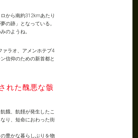
から南約312kmあたり
が夢の跡」となっている。
のみのようね。
のファラオ、アメンホテプ4
テン信仰のための新首都と
された醜悪な骸
も飢餓、飢饉が発生したこ
となり、短命におわった街
々の豊かな暮らしぶりを物