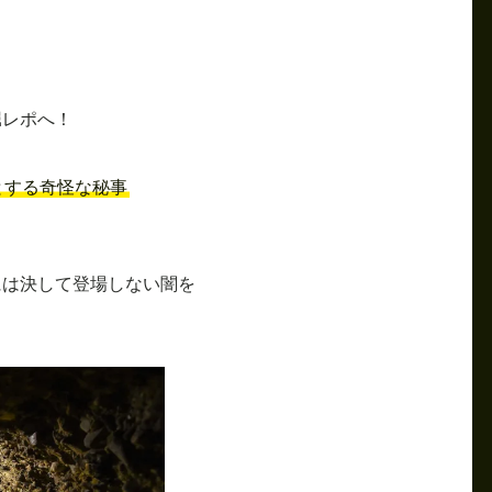
堀レポへ！
とする奇怪な秘事
には決して登場しない闇を