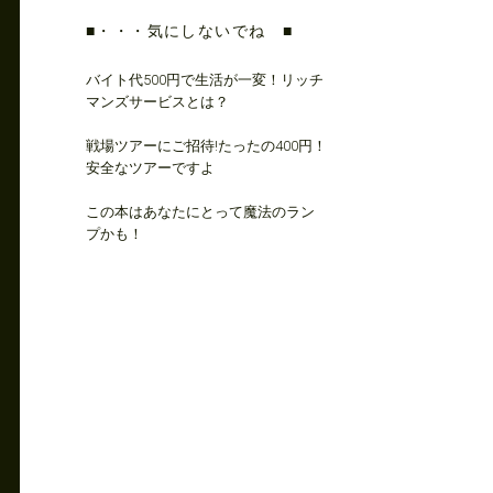
■・・・気にしないでね ■
バイト代500円で生活が一変！リッチ
マンズサービスとは？
戦場ツアーにご招待!たったの400円！
安全なツアーですよ
この本はあなたにとって魔法のラン
プかも！