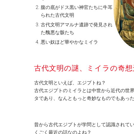
腹の底がドス黒い神官たちに牛耳
られた古代文明
古代文明アマルナ遺跡で発見され
た醜悪な骸たち
悪い奴ほど華やかなミイラ
古代文明の謎、ミイラの奇想
古代文明といえば、エジプトね？
古代エジプトのミイラとは中世から近代の世
タであり、なんともっと奇妙なものでもあっ
昔から古代エジプトが学問として認識されて
くごく最近の話なのよね？