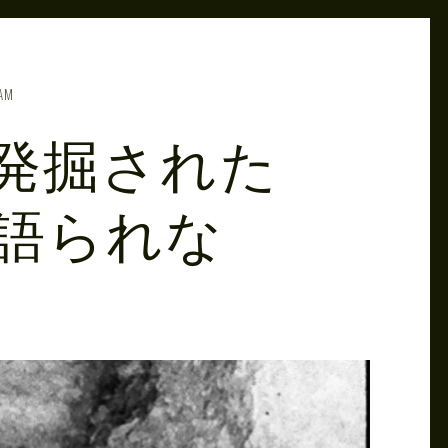
 AM
発掘された
語られな