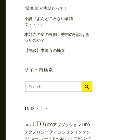
“吸血鬼”が実話だって！
小説『よんどころない事情
で・・・』
本能寺の変の裏側！秀吉の密談はあ
ったのか？
【怪談】本能寺の蝿女
サイト内検索
Search
for:
TAGS・・・
UFO
UFOアブダクション
UFO
DNA
テクノロジー
アインシュタイン
アン
ドリュー・カーネギー
エヴァ・ブラウン
キ