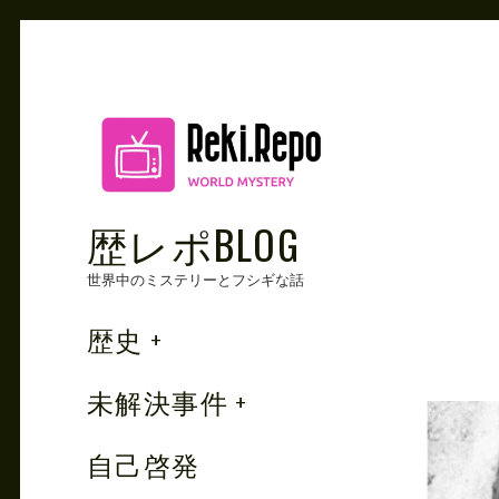
Skip
to
content
歴レポBLOG
世界中のミステリーとフシギな話
歴史
未解決事件
自己啓発