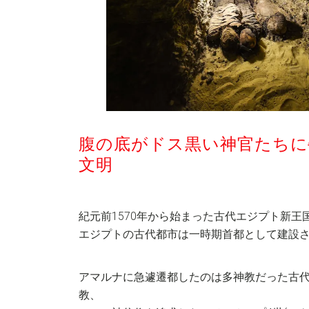
腹の底がドス黒い神官たちに
文明
紀元前1570年から始まった古代エジプト新王
エジプトの古代都市は一時期首都として建設
アマルナに急遽遷都したのは多神教だった古
教、