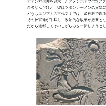
アテン神信仰を追求したアメンホテプ4世(アク
余談なんだけど、彼はツタンカーメンの父親
どうもエジプトの古代文明では、多神教で腐
その神官達が牛耳り、政治的な改革が必要と
だから遷都してそのしがらみを一掃しようと