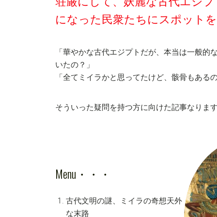
荘厳にして、妖麗な古代エジプ
になった民衆たちにスポットを
「華やかな古代エジプトだが、本当は一般的
いたの？」
「全てミイラかと思ってたけど、骸骨もある
そういった疑問を持つ方に向けた記事なります。(20
Menu・・・
古代文明の謎、ミイラの奇想天外
な末路