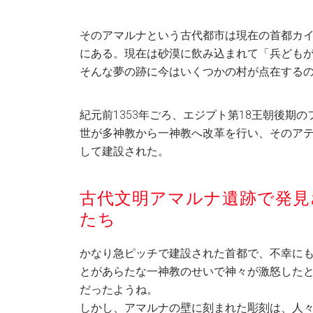
そのアマルナという古代都市は現在の首都カイロ
にある。現在は砂漠に飲み込まれて「兵ども
そんな夢の跡に今はいくつかの村が点在する
紀元前1353年ごろ、エジプト第18王朝後期
世が多神教から一神教へ改革を行い、そのア
して建設された。
古代文明アマルナ遺跡で発見
たち
かなり急ピッチで建設された首都で、不幸に
とがあらたな一神教のせいで神々が激怒した
だったようね。
しかし、アマルナの壁に刻まれた彫刻は、人