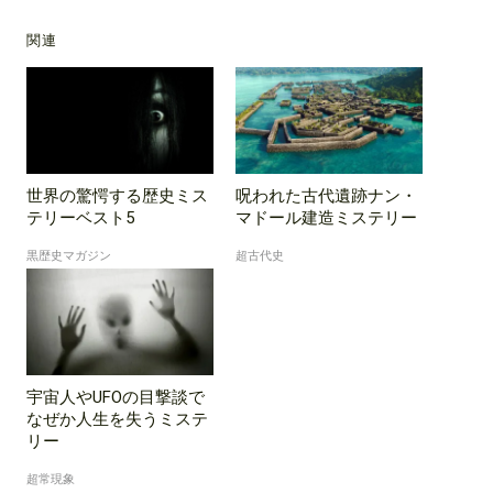
関連
世界の驚愕する歴史ミス
呪われた古代遺跡ナン・
テリーベスト5
マドール建造ミステリー
黒歴史マガジン
超古代史
宇宙人やUFOの目撃談で
なぜか人生を失うミステ
リー
超常現象