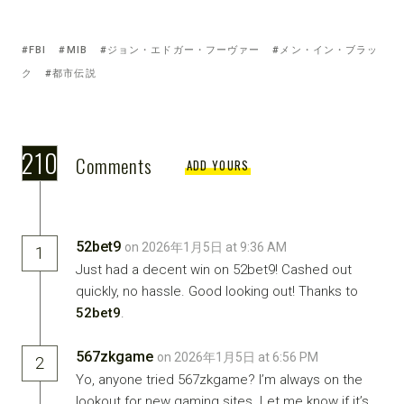
Tagged
FBI
MIB
ジョン・エドガー・フーヴァー
メン・イン・ブラッ
with:
ク
都市伝説
210
Comments
ADD YOURS
52bet9
on 2026年1月5日 at 9:36 AM
1
Just had a decent win on 52bet9! Cashed out
quickly, no hassle. Good looking out! Thanks to
52bet9
.
567zkgame
on 2026年1月5日 at 6:56 PM
2
Yo, anyone tried 567zkgame? I’m always on the
lookout for new gaming sites. Let me know if it’s