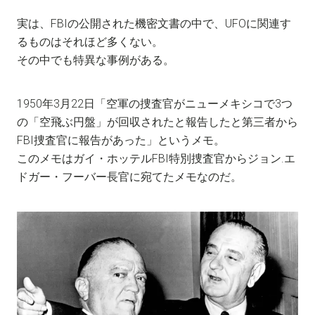
実は、FBIの公開された機密文書の中で、UFOに関連す
るものはそれほど多くない。
その中でも特異な事例がある。
1950年3月22日「空軍の捜査官がニューメキシコで3つ
の「空飛ぶ円盤」が回収されたと報告したと第三者から
FBI捜査官に報告があった」というメモ。
このメモはガイ・ホッテルFBI特別捜査官からジョン.エ
ドガー・フーバー長官に宛てたメモなのだ。