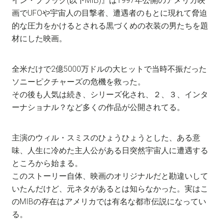
イン・ブラック(以下MIB)』は1997年公開のアメリカ映
画でUFOや宇宙人の目撃者、遭遇者のもとに現れて脅迫
的な圧力をかけるとされる黒づくめの衣装の男たちを題
材にした映画。
全米だけで2億5000万ドルの大ヒットで当時不振だった
ソニーピクチャーズの危機を救った。
その後も人気は続き、シリーズ化され、２、３、インタ
ーナショナル？など多くの作品が公開されてる。
主演のウィル・スミスのひょうひょうとした、ある意
味、人生に冷めた主人公がある日突然宇宙人に遭遇する
ところから始まる。
このストーリー自体、映画のオリジナルだと勘違いして
いたんだけど、元ネタがあるとは知らなかった。実はこ
のMIBの存在はアメリカでは有名な都市伝説になってい
る。