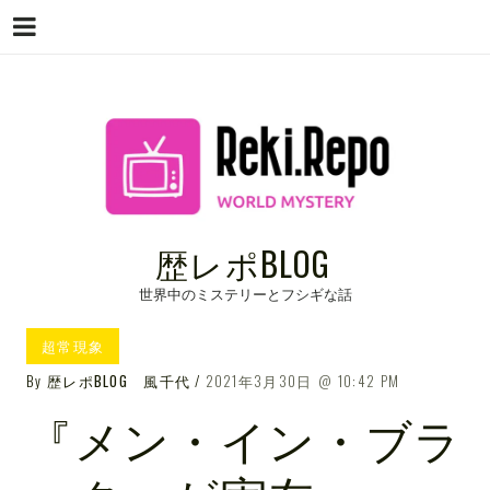
Menu
Skip
to
content
歴レポBLOG
世界中のミステリーとフシギな話
超常現象
By
歴レポBLOG 風千代
2021年3月30日
10:42 PM
『メン・イン・ブラ