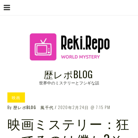
Menu
Skip
to
content
歴レポBLOG
世界中のミステリーとフシギな話
映画
By
歴レポBLOG 風千代
2020年2月24日
7:15 PM
映画ミステリー：狂