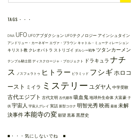
for:
TAGS・・・
UFO
UFOアブダクション
UFOテクノロジー
アインシュタイン
DNA
アンドリュー・カーネギー
エヴァ・ブラウン
キャトル・ミューティレーション
ツタンカーメン
キリスト教
クレオパトラ
ストリゴイ
ダルシー戦争
ナチ
ドラキュラ
テンプル騎士団
ディスクロージャ・プロジェクト
ス
フシギ
ヒトラー
ホロコ
ノスフェラトゥ
ピラミッド
ミステリー
ースト
ユダヤ人
ミイラ
中学受験
古代エジプト
吸血鬼
古代文明
地球外生命体
大富豪
古代都市
子
宇宙人
明智光秀
映画
未解
実話
供
宇宙人グレイ
新型コロナ
最後
本能寺の変
決事件
黒歴史
願望
黒幕
■・・・気にしないでね ■