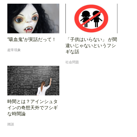
“吸血鬼”が実話だって！
「子供はいらない」 が間
違いじゃないというフシ
超常現象
ギな話
社会問題
時間とは？アインシュタ
インの奇想天外でフシギ
な時間論
雑談