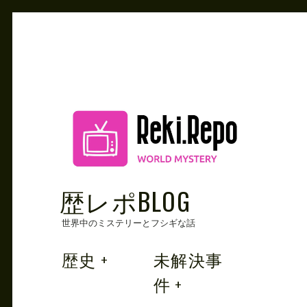
Skip
to
content
歴レポBLOG
世界中のミステリーとフシギな話
歴史
未解決事
件