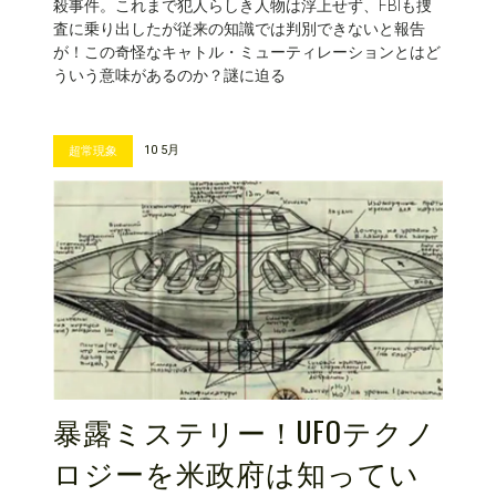
殺事件。これまで犯人らしき人物は浮上せず、FBIも捜
査に乗り出したが従来の知識では判別できないと報告
が！この奇怪なキャトル・ミューティレーションとはど
ういう意味があるのか？謎に迫る
10 5月
超常現象
暴露ミステリー！UFOテクノ
ロジーを米政府は知ってい