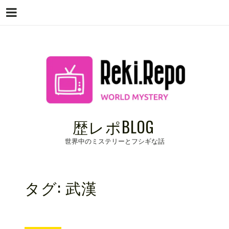
Menu
Skip
to
content
歴レポBLOG
世界中のミステリーとフシギな話
タグ:
武漢