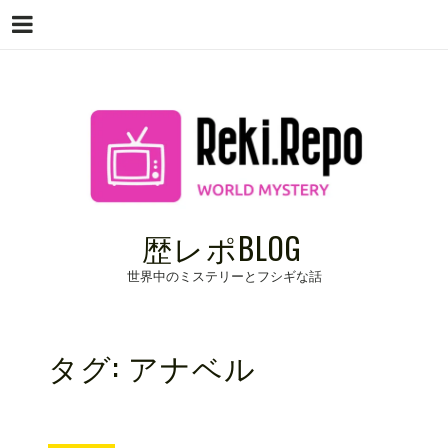
Menu
Skip
to
content
歴レポBLOG
世界中のミステリーとフシギな話
タグ:
アナベル