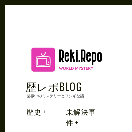
Skip
to
content
歴レポBLOG
世界中のミステリーとフシギな話
歴史
未解決事
件