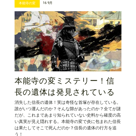
16 9月
本能寺の変
本能寺の変ミステリー！信
長の遺体は発見されている
消失した信長の遺体！実は奇怪な首塚が存在している。
誰がいつ運んだのか？そんな隙があったのか？全てが謎
だが、これまであまり知られていない史料から確度の高
い真実が見え隠れする。本能寺の変で炎に包まれた信長
は果たしてそこで死んだのか？信長の遺体の行方を追
う！