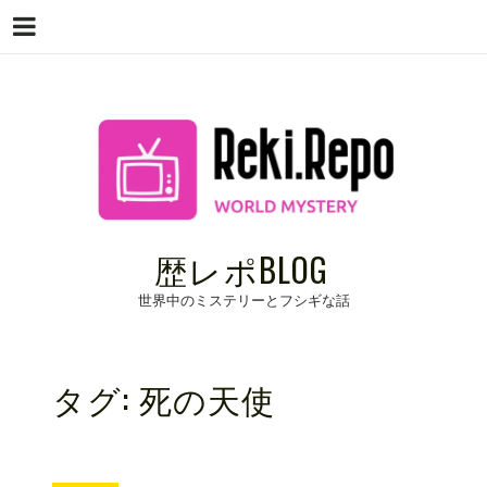
Menu
Skip
to
content
歴レポBLOG
世界中のミステリーとフシギな話
タグ:
死の天使