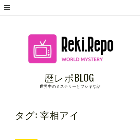
Menu
Skip
to
content
歴レポBLOG
世界中のミステリーとフシギな話
タグ:
宰相アイ