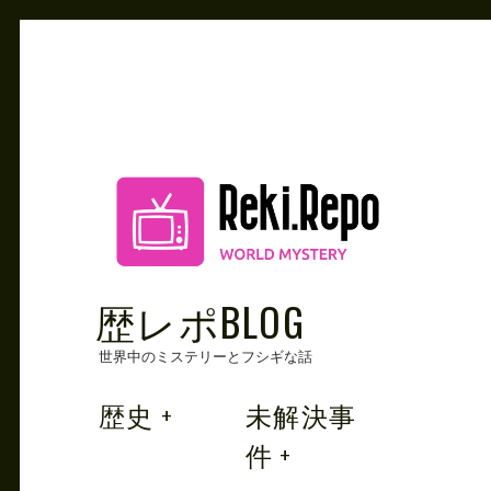
Skip
to
content
歴レポBLOG
世界中のミステリーとフシギな話
歴史
未解決事
件