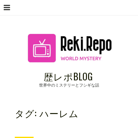
Menu
Skip
to
content
歴レポBLOG
世界中のミステリーとフシギな話
タグ:
ハーレム