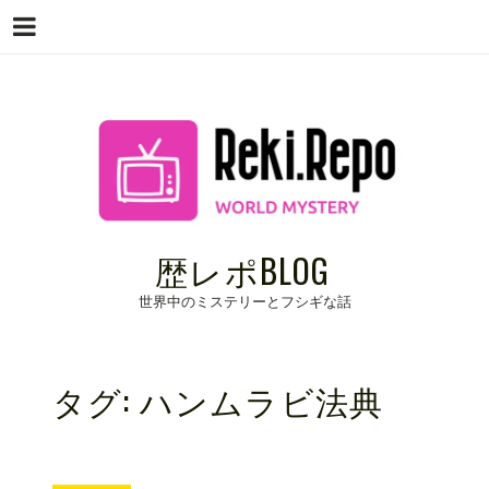
Menu
Skip
to
content
歴レポBLOG
世界中のミステリーとフシギな話
タグ:
ハンムラビ法典