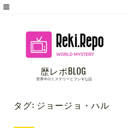
Menu
Skip
to
content
歴レポBLOG
世界中のミステリーとフシギな話
タグ:
ジョージョ・ハル