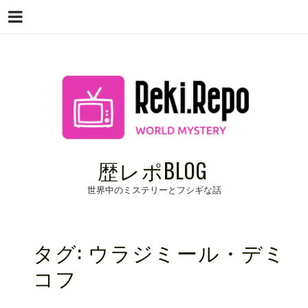
Menu
Skip
to
content
歴レポBLOG
世界中のミステリーとフシギな話
タグ:
ウラジミール・デミ
コフ